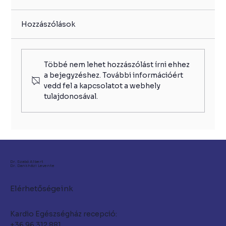
Hozzászólások
Többé nem lehet hozzászólást írni ehhez
a bejegyzéshez. További információért
vedd fel a kapcsolatot a webhely
tulajdonosával.
Ultrahang vizsgálat Győr városában
– biztonságos betekintés a szervezet
működésébe
Dr. Szabó Albert
Dr. Dankházi Levente
Elérhetőségeink
Kardio Egészségház recepció:
+36 96 312 881