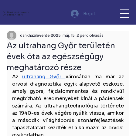
Bejelentkezés
Dr. Dankházi Levente
Dr. Szabó Albert
dankhazilevente
2025. máj. 15.
2 perc olvasás
Az ultrahang Győr területén
évek óta az egészségügy
meghatározó része
Az 
ultrahang Győr 
városában ma már az 
orvosi diagnosztika egyik alapvető eszköze, 
amely gyors, fájdalommentes és rendkívül 
megbízható eredményeket kínál a páciensek 
számára. Az ultrahangtechnológia története 
az 1940-es évek végére nyúlik vissza, amikor 
a második világháborús szonárfejlesztések 
tapasztalatait kezdték el alkalmazni az orvosi 
gyakorlatban. 