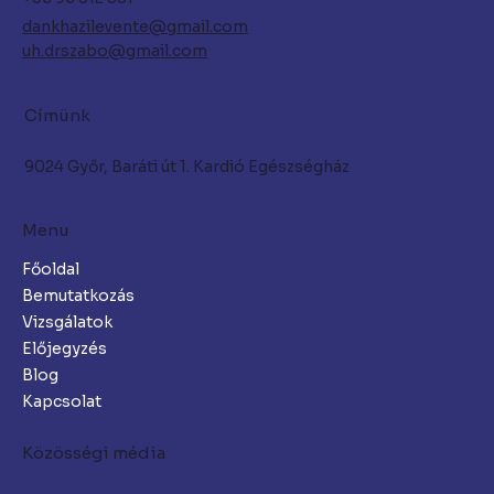
dankhazilevente@gmail.com
uh.drszabo@gmail.com
Címünk
9024 Győr, Baráti út 1. Kardió Egészségház
Menu
Főoldal
Bemutatkozás
Vizsgálatok
Előjegyzés
Blog
Kapcsolat
Közösségi média