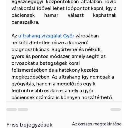
egészségügyi központokban általában rövid 
várakozási idővel lehet időpontot kapni, így a 
páciensek hamar választ kaphatnak 
panaszaikra.
Az 
ultrahang vizsgálat Győr
 városában 
nélkülözhetetlen része a korszerű 
diagnosztikának. Sugárterhelés nélküli, 
gyors és pontos módszer, amely segíti az 
orvosokat a betegségek korai 
felismerésében és a hatékony kezelés 
megkezdésében. Az ultrahang így nemcsak a 
gyógyítás, hanem a megelőzés egyik 
legfontosabb eszköze, amely a győri 
páciensek számára is könnyen hozzáférhető.
Az összes megtekintése
Friss bejegyzések