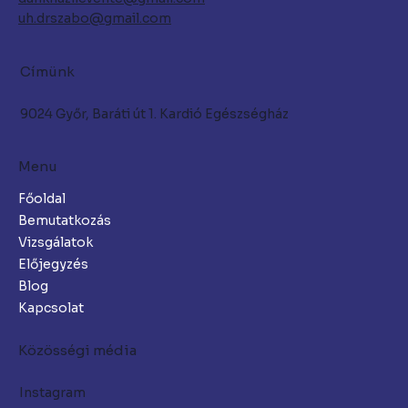
uh.drszabo@gmail.com
Címünk
9024 Győr, Baráti út 1. Kardió Egészségház
Menu
Főoldal
Bemutatkozás
Vizsgálatok
Előjegyzés
Blog
Kapcsolat
Közösségi média
Instagram