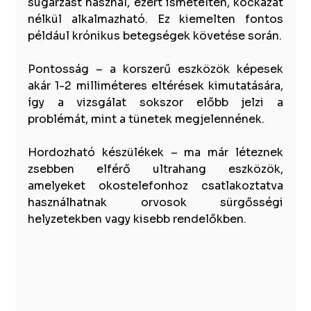
sugárzást használ, ezért ismételten, kockázat 
nélkül alkalmazható. Ez kiemelten fontos 
például krónikus betegségek követése során.
Pontosság – a korszerű eszközök képesek 
akár 1-2 milliméteres eltérések kimutatására, 
így a vizsgálat sokszor előbb jelzi a 
problémát, mint a tünetek megjelennének.
Hordozható készülékek – ma már léteznek 
zsebben elférő ultrahang eszközök, 
amelyeket okostelefonhoz csatlakoztatva 
használhatnak orvosok sürgősségi 
helyzetekben vagy kisebb rendelőkben.