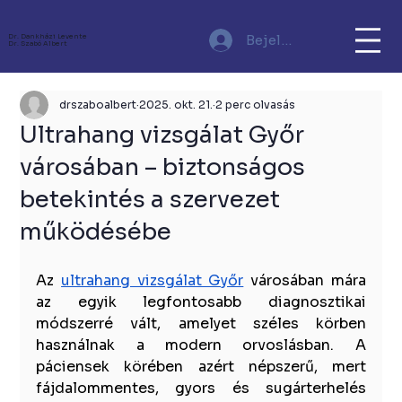
Bejelentkezés
Dr. Dankházi Levente
Dr. Szabó Albert
drszaboalbert
2025. okt. 21.
2 perc olvasás
Ultrahang vizsgálat Győr
városában – biztonságos
betekintés a szervezet
működésébe
Az 
ultrahang vizsgálat Győr
 városában mára 
az egyik legfontosabb diagnosztikai 
módszerré vált, amelyet széles körben 
használnak a modern orvoslásban. A 
páciensek körében azért népszerű, mert 
fájdalommentes, gyors és sugárterhelés 