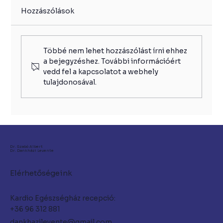
Hozzászólások
Többé nem lehet hozzászólást írni ehhez
a bejegyzéshez. További információért
vedd fel a kapcsolatot a webhely
tulajdonosával.
Győr ultrahang – a láthatatlan
hanghullámok tudománya
Dr. Szabó Albert
Dr. Dankházi Levente
Elérhetőségeink
Kardio Egészségház recepció:
+36 96 312 881
dankhazilevente@gmail.com