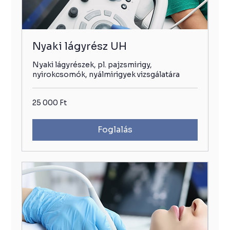
Nyaki lágyrész UH
Nyaki lágyrészek, pl. pajzsmirigy,
nyirokcsomók, nyálmirigyek vizsgálatára
25
25 000 Ft
000
Ft
Foglalás