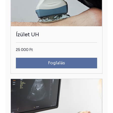
Ízület UH
25
25 000 Ft
000
Ft
Foglalás