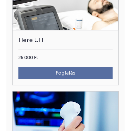
Here UH
25
25 000 Ft
000
Ft
Foglalás