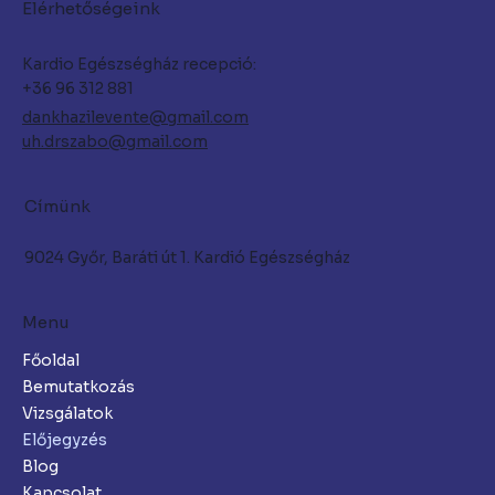
Elérhetőségeink
Kardio Egészségház recepció:
+36 96 312 881
dankhazilevente@gmail.com
uh.drszabo@gmail.com
Címünk
9024 Győr, Baráti út 1. Kardió Egészségház
Menu
Főoldal
Bemutatkozás
Vizsgálatok
Előjegyzés
Blog
Kapcsolat