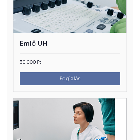
Emlő UH
30
30 000 Ft
000
Ft
Foglalás