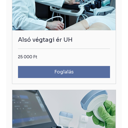
Alsó végtagi ér UH
25
25 000 Ft
000
Ft
Foglalás