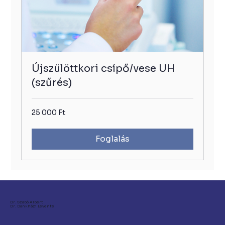
Újszülöttkori csípő/vese UH
(szűrés)
25
25 000 Ft
000
Ft
Foglalás
Dr. Szabó Albert
Dr. Dankházi Levente