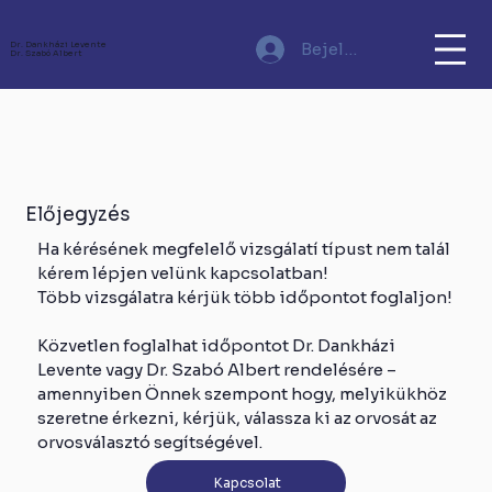
Bejelentkezés
Dr. Dankházi Levente
Dr. Szabó Albert
Előjegyzés
Ha kérésének megfelelő vizsgálatí típust nem talál
kérem lépjen velünk kapcsolatban!
Több vizsgálatra kérjük több időpontot foglaljon!
Közvetlen foglalhat időpontot Dr. Dankházi
Levente vagy Dr. Szabó Albert rendelésére –
amennyiben Önnek szempont hogy, melyikükhöz
szeretne érkezni, kérjük, válassza ki az orvosát az
orvosválasztó segítségével.
Kapcsolat