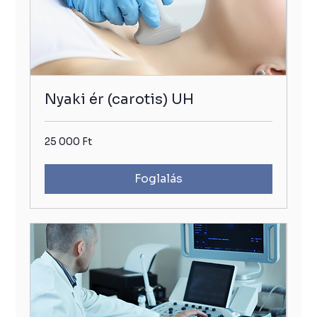
Nyaki ér (carotis) UH
25
25 000 Ft
000
Ft
Foglalás