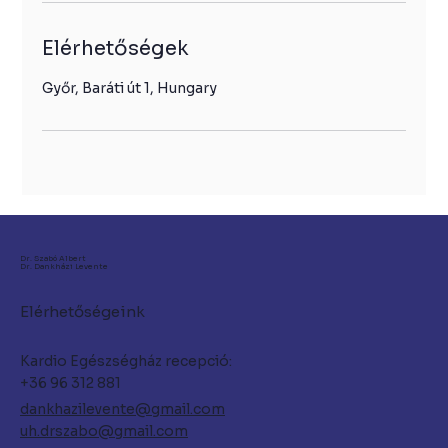
Elérhetőségek
Győr, Baráti út 1, Hungary
Dr. Szabó Albert
Dr. Dankházi Levente
Elérhetőségeink
Kardio Egészségház recepció:
+36 96 312 881
dankhazilevente@gmail.com
uh.drszabo@gmail.com