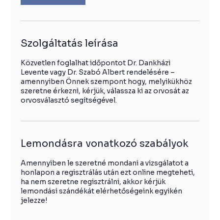
c
Szolgáltatás leírása
Közvetlen foglalhat időpontot Dr. Dankházi
Levente vagy Dr. Szabó Albert rendelésére –
amennyiben Önnek szempont hogy, melyikükhöz
szeretne érkezni, kérjük, válassza ki az orvosát az
orvosválasztó segítségével.
Lemondásra vonatkozó szabályok
Amennyiben le szeretné mondani a vizsgálatot a
honlapon a regisztrálás után ezt online megteheti,
ha nem szeretne regisztrálni, akkor kérjük
lemondási szándékát elérhetőségeink egyikén