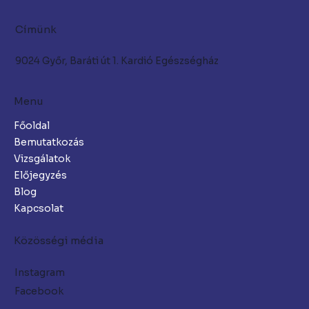
Címünk
9024 Győr, Baráti út 1. Kardió Egészségház
Menu
Főoldal
Bemutatkozás
Vizsgálatok
Előjegyzés
Blog
Kapcsolat
Közösségi média
Instagram
Facebook